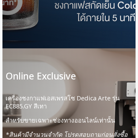
Online Exclusive
เครื่องชงกาแฟเอสเพรสโซ Dedica Arte รุ่น
EC885.GY สีเทา
สำหรับขายเฉพาะช่องทางออนไลน์เท่านั้น
*สินค้ามีจํานวนจํากัด โปรดสอบถามก่อนสั่งซื้อ