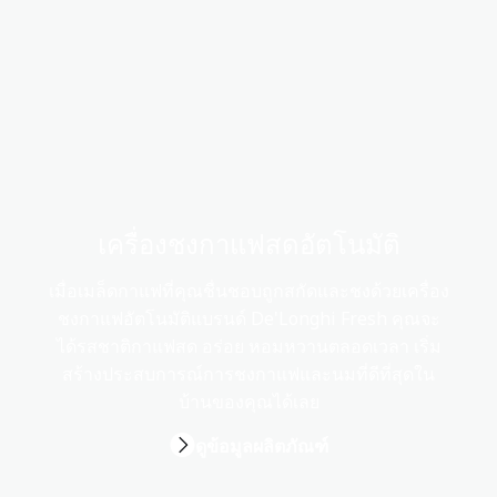
เครื่องชงกาแฟสดอัตโนมัติ
เมื่อเมล็ดกาแฟที่คุณชื่นชอบถูกสกัดและชงด้วยเครื่อง
ชงกาแฟอัตโนมัติแบรนด์ De'Longhi Fresh คุณจะ
ได้รสชาติกาแฟสด อร่อย หอมหวานตลอดเวลา เริ่ม
สร้างประสบการณ์การชงกาแฟและนมที่ดีที่สุดใน
บ้านของคุณได้เลย
ดูข้อมูลผลิตภัณฑ์