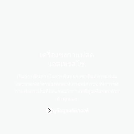
เครื่องชงกาแฟสด
เอสเพรสโซ่
เริ่มการเดินทางในการค้นพบรสชาติของกาแฟนม
และกาแฟต่างๆของคุณเอง ควบคุมกระบวนการชง
กาแฟอย่างเต็มที่และชงแก้วกาแฟที่คุณชื่นชอบด้วย
ตัวคุณเอง
ดูข้อมูลผลิตภัณฑ์