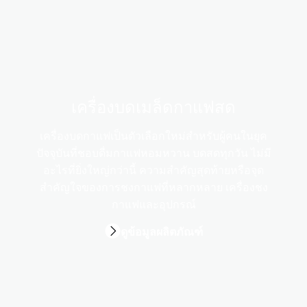
เครื่องบดเมล็ดกาแฟสด
เครื่องบดกาแฟเป็นตัวเลือกใหม่สำหรับผู้คนในยุค
ปัจจุบันที่ชอบดื่มกาแฟหอมหวาน บดสดทุกวัน ไม่มี
อะไรที่ยิ่งใหญ่กว่านี้ ความสำคัญสุดท้ายหรือจุด
สำคัญใจของการชงกาแฟที่หลากหลาย เครื่องชง
กาแฟและอุปกรณ์
ดูข้อมูลผลิตภัณฑ์