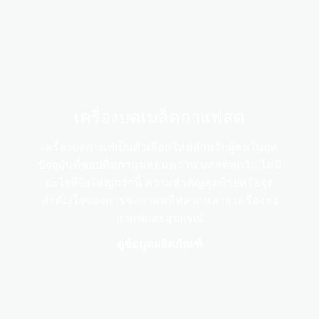
เครื่องบดเมล็ดกาแฟสด
เครื่องบดกาแฟเป็นตัวเลือกใหม่สำหรับผู้คนในยุค
ปัจจุบันที่ชอบดื่มกาแฟหอมหวาน บดสดทุกวัน ไม่มี
อะไรที่ยิ่งใหญ่กว่านี้ ความสำคัญสุดท้ายหรือจุด
สำคัญใจของการชงกาแฟที่หลากหลาย เครื่องชง
กาแฟและอุปกรณ์
ดูข้อมูลผลิตภัณฑ์