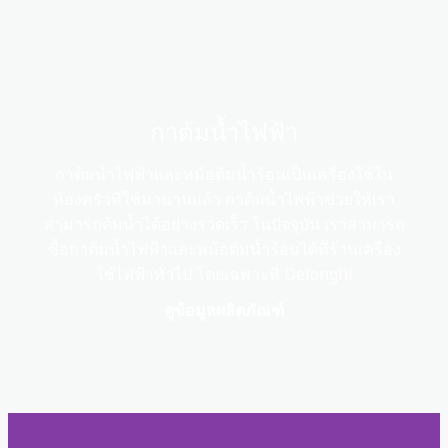
กาต้มน้ำไฟฟ้า
กาต้มน้ำไฟฟ้าและหม้อต้มน้ำร้อนเป็นเครื่องใช้ใน
ห้องครัวที่ใช้มานานแล้ว กาต้มน้ำไฟฟ้าช่วยให้เรา
สามารถต้มน้ำได้อย่างรวดเร็ว ในปัจจุบัน เราสามารถ
ซื้อกาต้มน้ำไฟฟ้าและหม้อต้มน้ำร้อนได้ที่ร้านเครื่อง
ใช้ไฟฟ้าทั่วไป โดยเฉพาะที่ Delonghi
ดูข้อมูลผลิตภัณฑ์