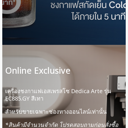
Online Exclusive
เครื่องชงกาแฟเอสเพรสโซ Dedica Arte รุ่น
EC885.GY สีเทา
สำหรับขายเฉพาะช่องทางออนไลน์เท่านั้น
*สินค้ามีจํานวนจํากัด โปรดสอบถามก่อนสั่งซื้อ