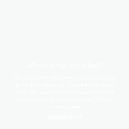
เครื่องชงกาแฟสดอัตโนมัติ
เมื่อเมล็ดกาแฟที่คุณชื่นชอบถูกสกัดและชงด้วยเครื่อง
ชงกาแฟอัตโนมัติแบรนด์ De'Longhi Fresh คุณจะ
ได้รสชาติกาแฟสด อร่อย หอมหวานตลอดเวลา เริ่ม
สร้างประสบการณ์การชงกาแฟและนมที่ดีที่สุดใน
บ้านของคุณได้เลย
ดูข้อมูลผลิตภัณฑ์