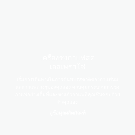
เครื่องชงกาแฟสด
เอสเพรสโซ่
เริ่มการเดินทางในการค้นพบรสชาติของกาแฟนม
และกาแฟต่างๆของคุณเอง ควบคุมกระบวนการชง
กาแฟอย่างเต็มที่และชงแก้วกาแฟที่คุณชื่นชอบด้วย
ตัวคุณเอง
ดูข้อมูลผลิตภัณฑ์