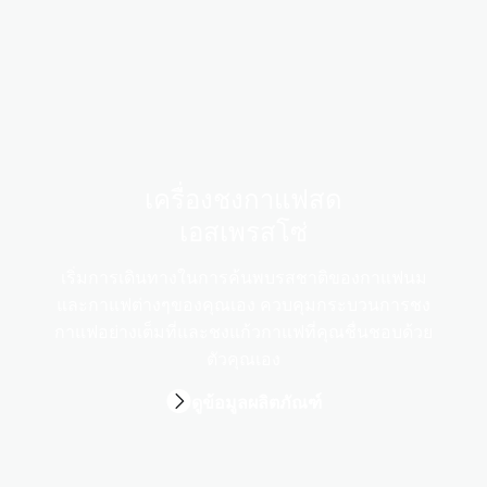
เครื่องชงกาแฟสด
เอสเพรสโซ่
เริ่มการเดินทางในการค้นพบรสชาติของกาแฟนม
และกาแฟต่างๆของคุณเอง ควบคุมกระบวนการชง
กาแฟอย่างเต็มที่และชงแก้วกาแฟที่คุณชื่นชอบด้วย
ตัวคุณเอง
ดูข้อมูลผลิตภัณฑ์