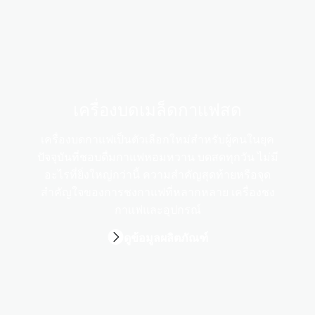
เครื่องบดเมล็ดกาแฟสด
เครื่องบดกาแฟเป็นตัวเลือกใหม่สำหรับผู้คนในยุค
ปัจจุบันที่ชอบดื่มกาแฟหอมหวาน บดสดทุกวัน ไม่มี
อะไรที่ยิ่งใหญ่กว่านี้ ความสำคัญสุดท้ายหรือจุด
สำคัญใจของการชงกาแฟที่หลากหลาย เครื่องชง
กาแฟและอุปกรณ์
ดูข้อมูลผลิตภัณฑ์