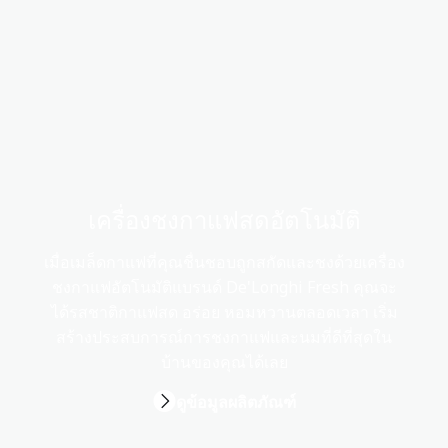
เครื่องชงกาแฟสดอัตโนมัติ
เมื่อเมล็ดกาแฟที่คุณชื่นชอบถูกสกัดและชงด้วยเครื่อง
ชงกาแฟอัตโนมัติแบรนด์ De'Longhi Fresh คุณจะ
ได้รสชาติกาแฟสด อร่อย หอมหวานตลอดเวลา เริ่ม
สร้างประสบการณ์การชงกาแฟและนมที่ดีที่สุดใน
บ้านของคุณได้เลย
ดูข้อมูลผลิตภัณฑ์