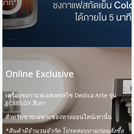
Online Exclusive
เครื่องชงกาแฟเอสเพรสโซ Dedica Arte รุ่น
EC885.GY สีเทา
สำหรับขายเฉพาะช่องทางออนไลน์เท่านั้น
*สินค้ามีจํานวนจํากัด โปรดสอบถามก่อนสั่งซื้อ